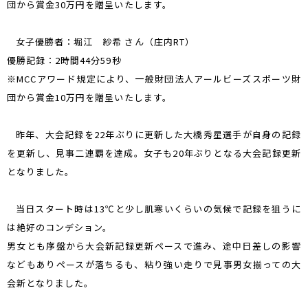
団から賞金30万円を贈呈いたします。
女子優勝者：堀江 紗希 さん（庄内RT）
優勝記録：2時間44分59秒
※MCCアワード規定により、一般財団法人アールビーズスポーツ財
団から賞金10万円を贈呈いたします。
昨年、大会記録を22年ぶりに更新した大橋秀星選手が自身の記録
を更新し、見事二連覇を達成。女子も20年ぶりとなる大会記録更新
となりました。
当日スタート時は13℃と少し肌寒いくらいの気候で記録を狙うに
は絶好のコンデション。
男女とも序盤から大会新記録更新ペースで進み、途中日差しの影響
などもありペースが落ちるも、粘り強い走りで見事男女揃っての大
会新となりました。