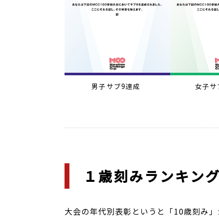
男子サブ9達成
女子サ
１歳刻みランキン
大会の年代別表彰というと「10歳刻み」