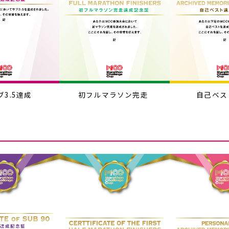
3.5達成
初フルマラソン完走
自己ベス