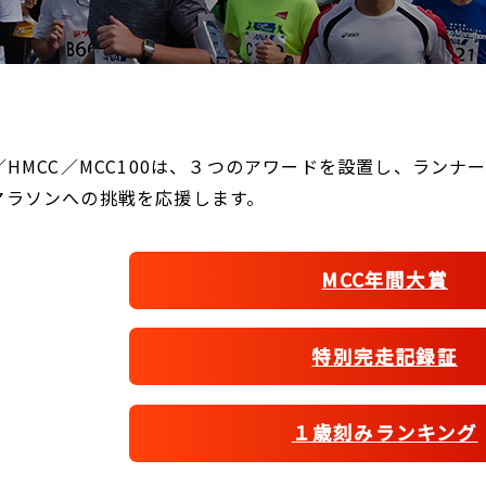
C／HMCC／MCC100は、３つのアワードを設置し、ラン
マラソンへの挑戦を応援します。
MCC年間大賞
特別完走記録証
１歳刻みランキング