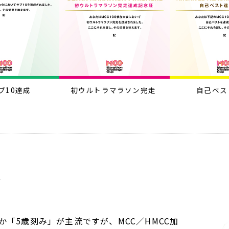
ブ10達成
初ウルトラマラソン完走
自己ベス
グ
か「5歳刻み」が主流ですが、MCC／HMCC加