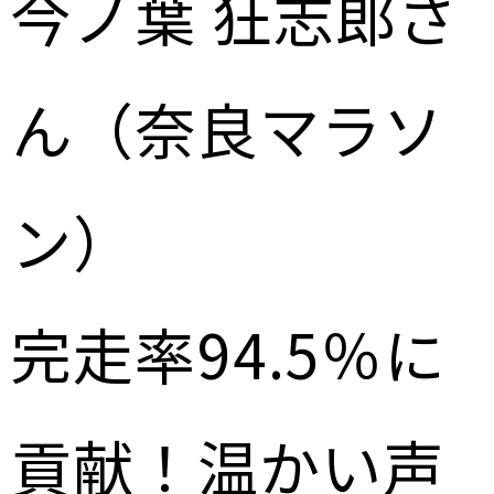
今ノ葉 狂志郎さ
ん（奈良マラソ
ン）
完走率94.5％に
貢献！温かい声